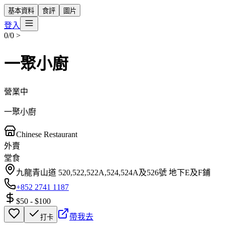
基本資料
食評
圖片
登入
0/0
>
一聚小廚
營業中
一聚小廚
Chinese Restaurant
外賣
堂食
九龍青山道 520,522,522A,524,524A及526號 地下E及F鋪
+852 2741 1187
$50
-
$100
帶我去
打卡