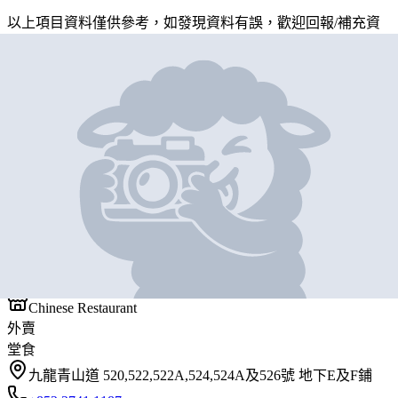
以上項目資料僅供參考，如發現資料有誤，歡迎
回報
/
補充資
料
地圖位置
基本資料
一聚小廚
營業中
一聚小廚
Chinese Restaurant
外賣
堂食
九龍青山道 520,522,522A,524,524A及526號 地下E及F鋪