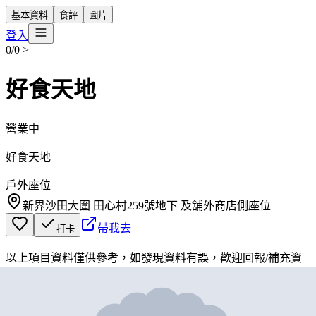
基本資料
食評
圖片
登入
0/0
>
好食天地
營業中
好食天地
戶外座位
新界沙田大圍 田心村259號地下 及舖外商店側座位
帶我去
打卡
以上項目資料僅供參考，如發現資料有誤，歡迎
回報
/
補充資
料
地圖位置