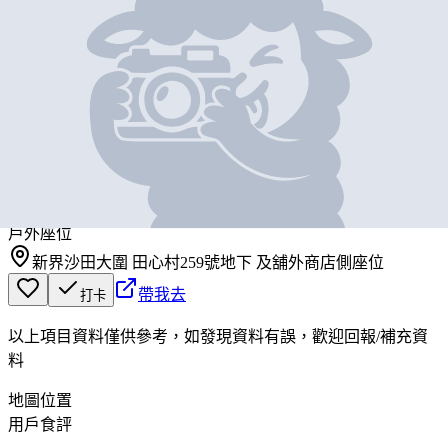
基本資料
好食天地
營業中
好食天地
戶外座位
新界沙田大圍 田心村259號地下 及舖外商店側座位
帶我去
打卡
以上項目資料僅供參考，如發現資料有誤，歡迎
回報
/
補充資
料
地圖位置
用戶食評