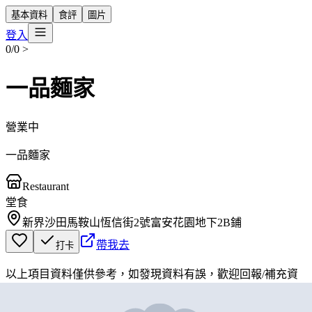
基本資料
食評
圖片
登入
0/0
>
一品麵家
營業中
一品麵家
Restaurant
堂食
新界沙田馬鞍山恆信街2號富安花園地下2B鋪
帶我去
打卡
以上項目資料僅供參考，如發現資料有誤，歡迎
回報
/
補充資
料