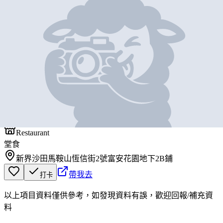
地圖位置
基本資料
一品麵家
營業中
一品麵家
Restaurant
堂食
新界沙田馬鞍山恆信街2號富安花園地下2B鋪
帶我去
打卡
以上項目資料僅供參考，如發現資料有誤，歡迎
回報
/
補充資
料