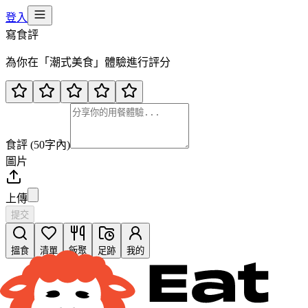
登入
寫食評
為你在「
潮式美食
」體驗進行評分
食評 (50字內)
圖片
上傳
提交
搵食
清單
飯聚
足跡
我的