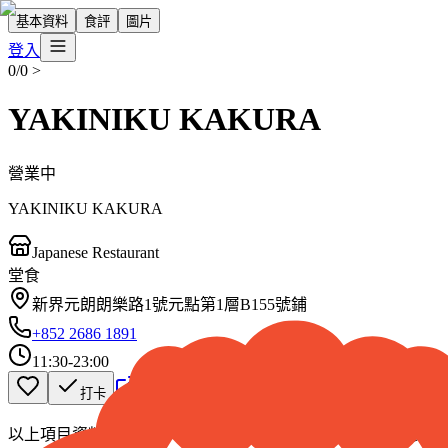
基本資料
食評
圖片
登入
0/0
>
YAKINIKU KAKURA
營業中
YAKINIKU KAKURA
Japanese Restaurant
堂食
新界元朗朗樂路1號元點第1層B155號鋪
+852 2686 1891
11:30-23:00
帶我去
打卡
以上項目資料僅供參考，如發現資料有誤，歡迎
回報
/
補充資料