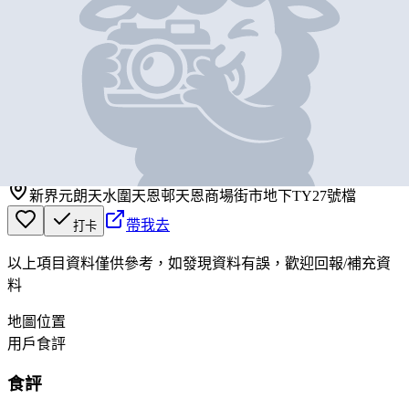
基本資料
合和鮮肉
營業中
合和鮮肉
新界元朗天水圍天恩邨天恩商場街市地下TY27號檔
帶我去
打卡
以上項目資料僅供參考，如發現資料有誤，歡迎
回報
/
補充資
料
地圖位置
用戶食評
食評