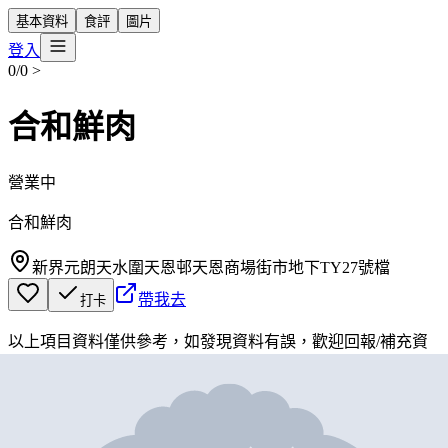
基本資料
食評
圖片
登入
0/0
>
合和鮮肉
營業中
合和鮮肉
新界元朗天水圍天恩邨天恩商場街市地下TY27號檔
帶我去
打卡
以上項目資料僅供參考，如發現資料有誤，歡迎
回報
/
補充資
料
地圖位置