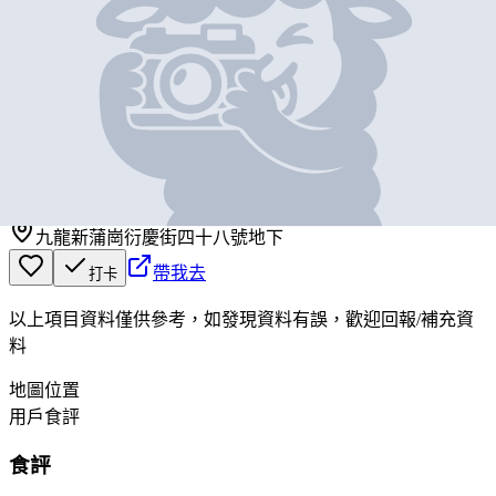
基本資料
手拉麵
營業中
手拉麵
九龍新蒲崗衍慶街四十八號地下
帶我去
打卡
以上項目資料僅供參考，如發現資料有誤，歡迎
回報
/
補充資
料
地圖位置
用戶食評
食評