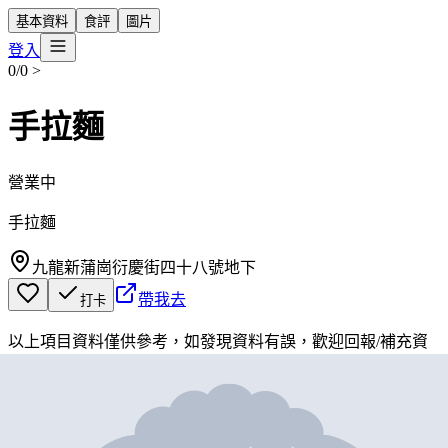
基本資料
食評
圖片
登入
0/0
>
手拉麵
營業中
手拉麵
九龍新蒲崗衍慶街四十八號地下
帶我去
打卡
以上項目資料僅供參考，如發現資料有誤，歡迎
回報
/
補充資
料
地圖位置