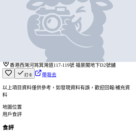
基本資料
厚興瑜記
營業中
厚興瑜記
香港西灣河筲箕灣道117-119號 福景閣地下D2號舖
帶我去
打卡
以上項目資料僅供參考，如發現資料有誤，歡迎
回報
/
補充資
料
地圖位置
用戶食評
食評