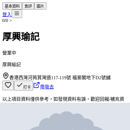
基本資料
食評
圖片
登入
0/0
>
厚興瑜記
營業中
厚興瑜記
香港西灣河筲箕灣道117-119號 福景閣地下D2號舖
帶我去
打卡
以上項目資料僅供參考，如發現資料有誤，歡迎
回報
/
補充資
料
地圖位置