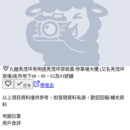
基本資料
香港地食品
營業中
香港地食品
九龍秀茂坪秀明道秀茂坪邨商業/停車場大樓 (又名秀茂坪
商場)街市地下88，89，92及93號鋪
帶我去
打卡
以上項目資料僅供參考，如發現資料有誤，歡迎
回報
/
補充資
料
地圖位置
用戶食評