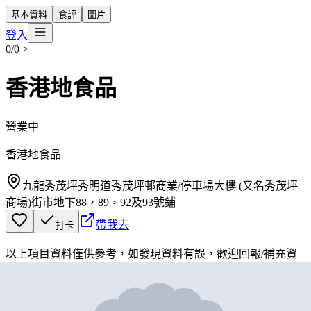
基本資料
食評
圖片
登入
0/0
>
香港地食品
營業中
香港地食品
九龍秀茂坪秀明道秀茂坪邨商業/停車場大樓 (又名秀茂坪
商場)街市地下88，89，92及93號鋪
帶我去
打卡
以上項目資料僅供參考，如發現資料有誤，歡迎
回報
/
補充資
料
地圖位置