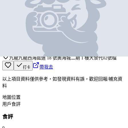
基本資料
永年車仔麵
營業中
Wing Nin Noodle
九龍九龍西海庭道 18 號奧海城二期 1 樓大食代02號檔
帶我去
打卡
以上項目資料僅供參考，如發現資料有誤，歡迎
回報
/
補充資
料
地圖位置
用戶食評
食評
0