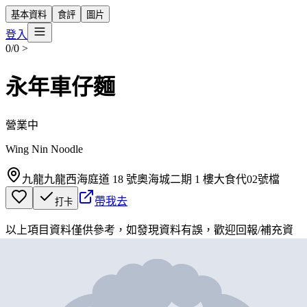
基本資料
食評
圖片
登入
0/0
>
永年車仔麵
營業中
Wing Nin Noodle
九龍九龍西海庭道 18 號奧海城二期 1 樓大食代02號檔
帶我去
打卡
以上項目資料僅供參考，如發現資料有誤，歡迎
回報
/
補充資
料
地圖位置