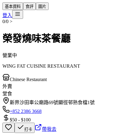
基本資料
食評
圖片
登入
0/0
>
榮發燒味茶餐廳
營業中
WING FAT CUISINE RESTAURANT
Chinese Restaurant
外賣
堂食
新界沙田車公廟路69號顯徑邨熟食檔1號
+852 2386 3668
$50
-
$100
帶我去
打卡