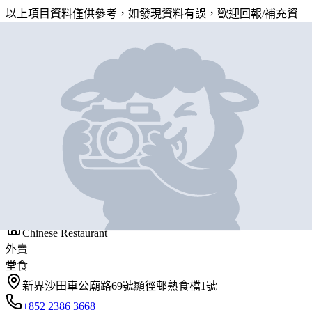
以上項目資料僅供參考，如發現資料有誤，歡迎
回報
/
補充資
料
地圖位置
基本資料
榮發燒味茶餐廳
營業中
WING FAT CUISINE RESTAURANT
Chinese Restaurant
外賣
堂食
新界沙田車公廟路69號顯徑邨熟食檔1號
+852 2386 3668