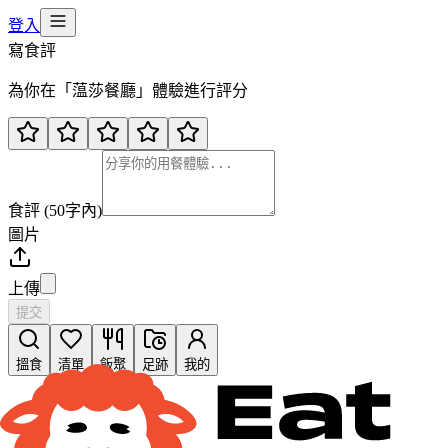
登入
寫食評
為你在「
蕰莎餐廳
」體驗進行評分
食評 (50字內)
圖片
上傳
提交
搵食
清單
飯聚
足跡
我的