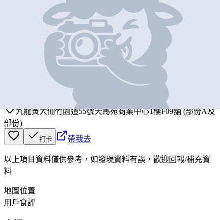
基本資料
惠康
營業中
Wellcome
九龍黃大仙竹園道55號天馬苑商業中心1樓F09舖 (部份A及
部份)
帶我去
打卡
以上項目資料僅供參考，如發現資料有誤，歡迎
回報
/
補充資
料
地圖位置
用戶食評