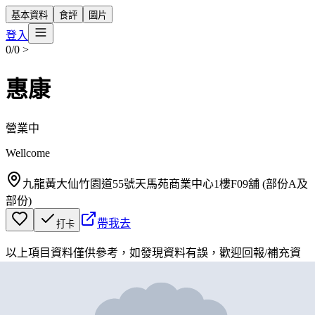
基本資料
食評
圖片
登入
0/0
>
惠康
營業中
Wellcome
九龍黃大仙竹園道55號天馬苑商業中心1樓F09舖 (部份A及
部份)
帶我去
打卡
以上項目資料僅供參考，如發現資料有誤，歡迎
回報
/
補充資
料
地圖位置