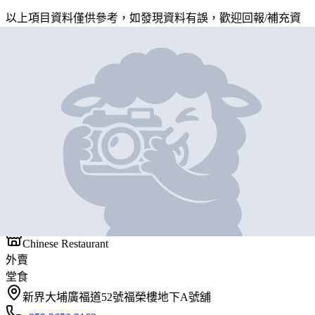
以上項目資料僅供參考，如發現資料有誤，歡迎
回報
/
補充資
料
地圖位置
基本資料
新福滿茶餐廳
營業中
新福滿茶餐廳
Chinese Restaurant
外賣
堂食
新界大埔廣福道52號福榮樓地下A號舖