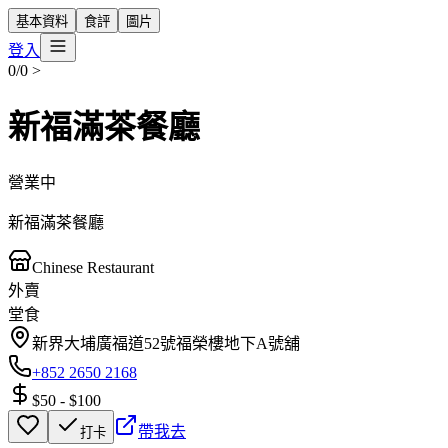
基本資料
食評
圖片
登入
0/0
>
新福滿茶餐廳
營業中
新福滿茶餐廳
Chinese Restaurant
外賣
堂食
新界大埔廣福道52號福榮樓地下A號舖
+852 2650 2168
$50
-
$100
帶我去
打卡