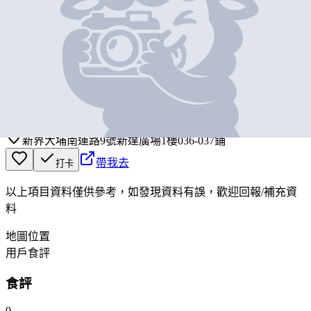
基本資料
水門雞飯(新達廣場)
營業中
Water Gate Chicken Rice (Uptown Plaza)
新界大埔南運路9號新達廣場1樓036-037鋪
帶我去
打卡
以上項目資料僅供參考，如發現資料有誤，歡迎
回報
/
補充資
料
地圖位置
用戶食評
食評
0