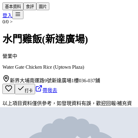
基本資料
食評
圖片
登入
0/0
>
水門雞飯(新達廣場)
營業中
Water Gate Chicken Rice (Uptown Plaza)
新界大埔南運路9號新達廣場1樓036-037鋪
帶我去
打卡
以上項目資料僅供參考，如發現資料有誤，歡迎
回報
/
補充資
料
地圖位置