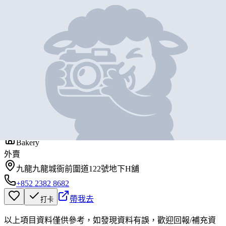
地圖位置
基本資料
渡邊屋
營業中
WATANABE-YA
Bakery
外賣
九龍九龍城衙前圍道122號地下H舖
+852 2382 8682
帶我去
打卡
以上項目資料僅供參考，如發現資料有誤，歡迎
回報
/
補充資