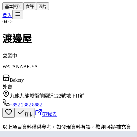
基本資料
食評
圖片
登入
0/0
>
渡邊屋
營業中
WATANABE-YA
Bakery
外賣
九龍九龍城衙前圍道122號地下H舖
+852 2382 8682
帶我去
打卡
以上項目資料僅供參考，如發現資料有誤，歡迎
回報
/
補充資
料