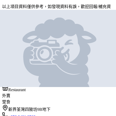
以上項目資料僅供參考，如發現資料有誤，歡迎
回報
/
補充資
料
地圖位置
基本資料
德發粥店
營業中
德發粥店
Restaurant
外賣
堂食
新界荃灣四陂坊9B地下