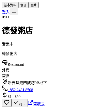
基本資料
食評
圖片
登入
0/0
>
德發粥店
營業中
德發粥店
Restaurant
外賣
堂食
新界荃灣四陂坊9B地下
+852 2481 8508
$1
-
$50
帶我去
打卡