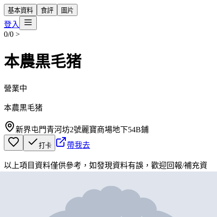
基本資料
食評
圖片
登入
0/0
>
本農黒毛猪
營業中
本農黒毛猪
新界屯門青河坊2號麗寶商場地下54B鋪
帶我去
打卡
以上項目資料僅供參考，如發現資料有誤，歡迎
回報
/
補充資
料
地圖位置