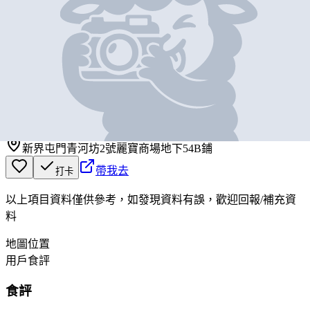
基本資料
本農黒毛猪
營業中
本農黒毛猪
新界屯門青河坊2號麗寶商場地下54B鋪
帶我去
打卡
以上項目資料僅供參考，如發現資料有誤，歡迎
回報
/
補充資
料
地圖位置
用戶食評
食評