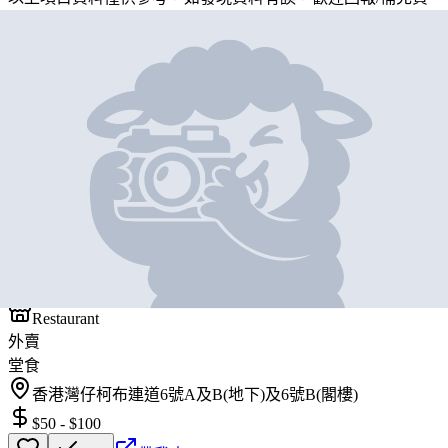
料
地圖位置
基本資料
新軒尼詩茶餐廳
營業中
新軒尼詩茶餐廳
Restaurant
外賣
堂食
香港灣仔柯布連道6號A及B(地下)及6號B(閣樓)
$50
-
$100