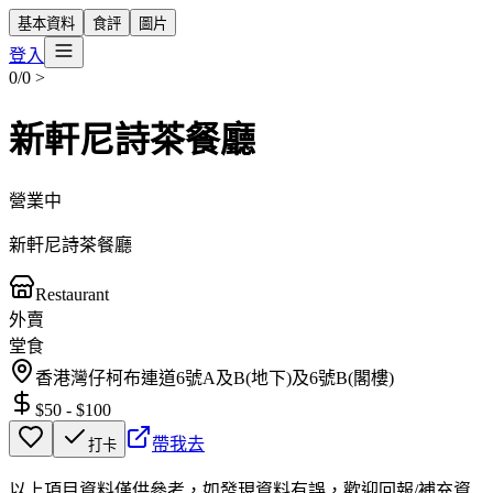
基本資料
食評
圖片
登入
0/0
>
新軒尼詩茶餐廳
營業中
新軒尼詩茶餐廳
Restaurant
外賣
堂食
香港灣仔柯布連道6號A及B(地下)及6號B(閣樓)
$50
-
$100
帶我去
打卡
以上項目資料僅供參考，如發現資料有誤，歡迎
回報
/
補充資