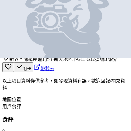
基本資料
魚尚
營業中
UO-SHOW
新界荃灣楊屋道1號荃新天地地下G11-G12號舖B部份
帶我去
打卡
以上項目資料僅供參考，如發現資料有誤，歡迎
回報
/
補充資
料
地圖位置
用戶食評
食評
0