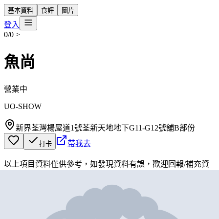
基本資料
食評
圖片
登入
0/0
>
魚尚
營業中
UO-SHOW
新界荃灣楊屋道1號荃新天地地下G11-G12號舖B部份
帶我去
打卡
以上項目資料僅供參考，如發現資料有誤，歡迎
回報
/
補充資
料
地圖位置