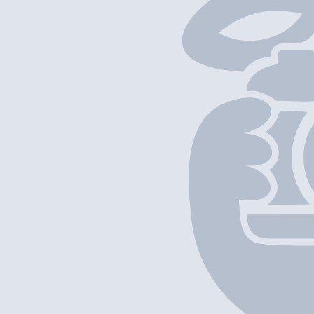
以上項目資料僅供參考，如發現資料有誤，歡迎
回報
/
補充資料
地圖位置
基本資料
雲家小鍋米線
營業中
雲家小鍋米線
Restaurant
外賣
堂食
新界元朗馬田路20-24,28-30,30A及30B號安寧大 廈地下2號
+852 2383 8682