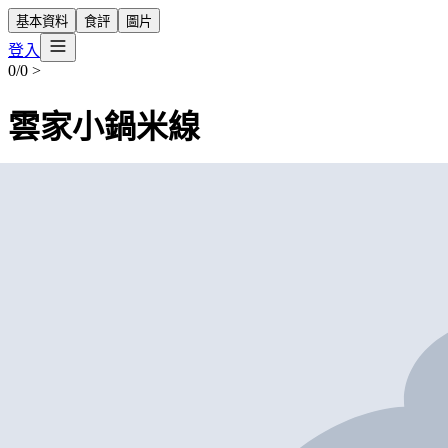
基本資料
食評
圖片
登入
0/0
>
雲家小鍋米線
營業中
雲家小鍋米線
Restaurant
外賣
堂食
新界元朗馬田路20-24,28-30,30A及30B號安寧大 廈地下2號
+852 2383 8682
$50
-
$100
帶我去
打卡