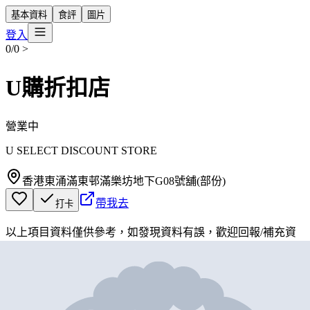
基本資料
食評
圖片
登入
0/0
>
U購折扣店
營業中
U SELECT DISCOUNT STORE
香港東涌滿東邨滿樂坊地下G08號舖(部份)
帶我去
打卡
以上項目資料僅供參考，如發現資料有誤，歡迎
回報
/
補充資
料
地圖位置