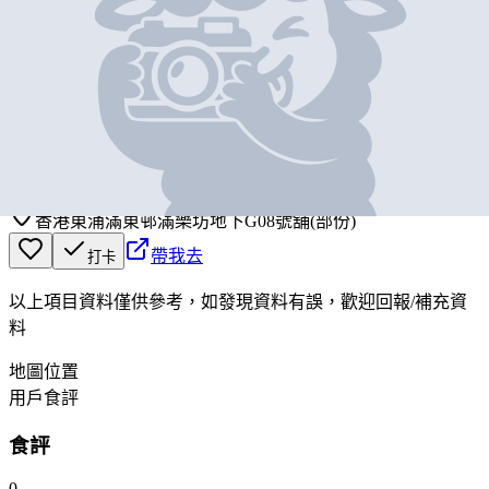
基本資料
U購折扣店
營業中
U SELECT DISCOUNT STORE
香港東涌滿東邨滿樂坊地下G08號舖(部份)
帶我去
打卡
以上項目資料僅供參考，如發現資料有誤，歡迎
回報
/
補充資
料
地圖位置
用戶食評
食評
0