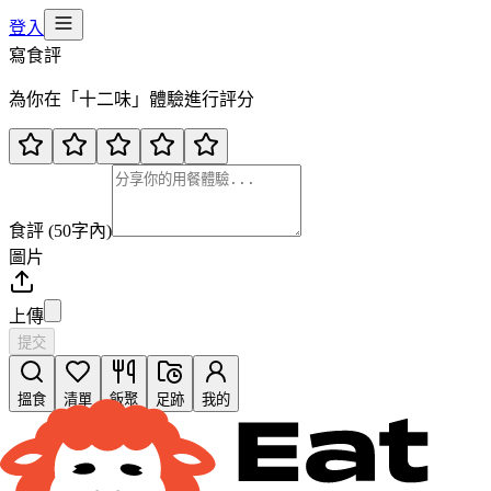
登入
寫食評
為你在「
十二味
」體驗進行評分
食評 (50字內)
圖片
上傳
提交
搵食
清單
飯聚
足跡
我的