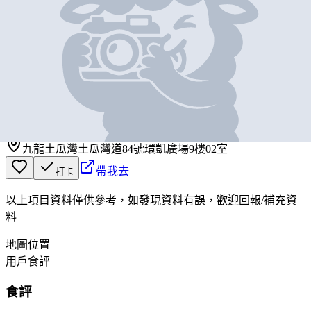
基本資料
陳茶館
營業中
陳茶館
九龍土瓜灣土瓜灣道84號環凱廣場9樓02室
帶我去
打卡
以上項目資料僅供參考，如發現資料有誤，歡迎
回報
/
補充資
料
地圖位置
用戶食評
食評