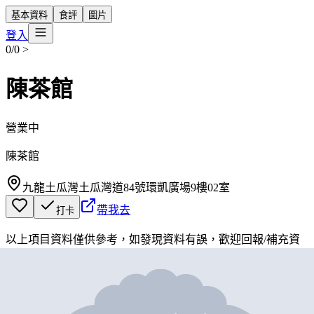
基本資料
食評
圖片
登入
0/0
>
陳茶館
營業中
陳茶館
九龍土瓜灣土瓜灣道84號環凱廣場9樓02室
帶我去
打卡
以上項目資料僅供參考，如發現資料有誤，歡迎
回報
/
補充資
料
地圖位置