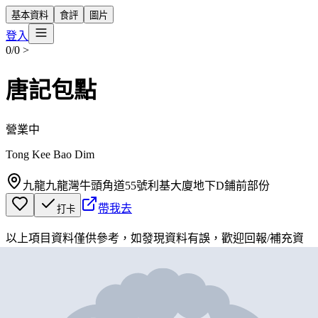
基本資料
食評
圖片
登入
0/0
>
唐記包點
營業中
Tong Kee Bao Dim
九龍九龍灣牛頭角道55號利基大廈地下D鋪前部份
帶我去
打卡
以上項目資料僅供參考，如發現資料有誤，歡迎
回報
/
補充資
料
地圖位置