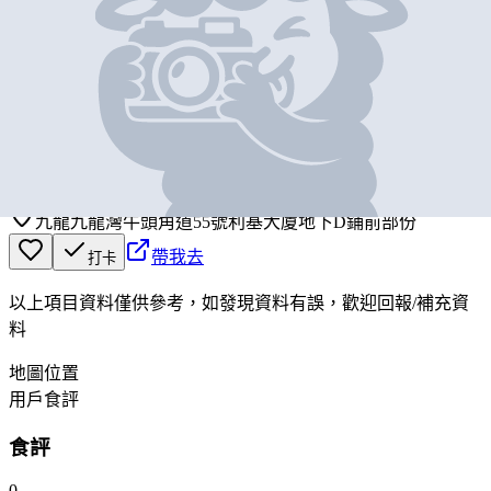
基本資料
唐記包點
營業中
Tong Kee Bao Dim
九龍九龍灣牛頭角道55號利基大廈地下D鋪前部份
帶我去
打卡
以上項目資料僅供參考，如發現資料有誤，歡迎
回報
/
補充資
料
地圖位置
用戶食評
食評
0