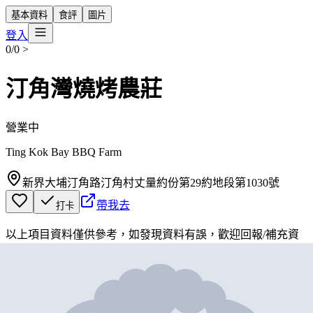
基本資料
食評
圖片
登入
0/0
>
汀角灣燒烤農莊
營業中
Ting Kok Bay BBQ Farm
新界大埔汀角路汀角村丈量約份第29約地段第1030號
帶我去
打卡
以上項目資料僅供參考，如發現資料有誤，歡迎
回報
/
補充資
料
地圖位置