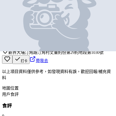
基本資料
汀角灣燒烤農莊
營業中
Ting Kok Bay BBQ Farm
新界大埔汀角路汀角村丈量約份第29約地段第1030號
帶我去
打卡
以上項目資料僅供參考，如發現資料有誤，歡迎
回報
/
補充資
料
地圖位置
用戶食評
食評
0