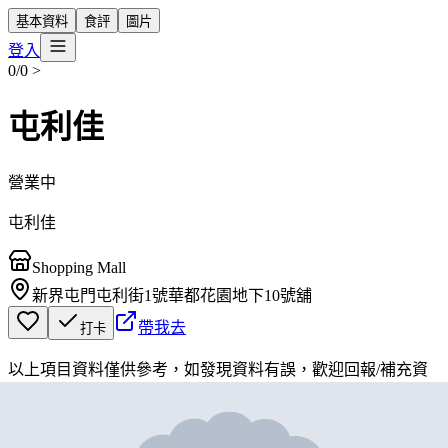
基本資料
食評
圖片
登入
0/0
>
屯利佳
營業中
屯利佳
Shopping Mall
新界屯門屯利街1號華都花園地下10號舖
帶我去
打卡
以上項目資料僅供參考，如發現資料有誤，歡迎
回報
/
補充資
料
地圖位置