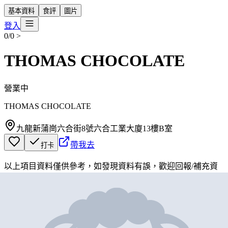
基本資料
食評
圖片
登入
0/0
>
THOMAS CHOCOLATE
營業中
THOMAS CHOCOLATE
九龍新蒲崗六合街8號六合工業大廈13樓B室
帶我去
打卡
以上項目資料僅供參考，如發現資料有誤，歡迎
回報
/
補充資
料
地圖位置