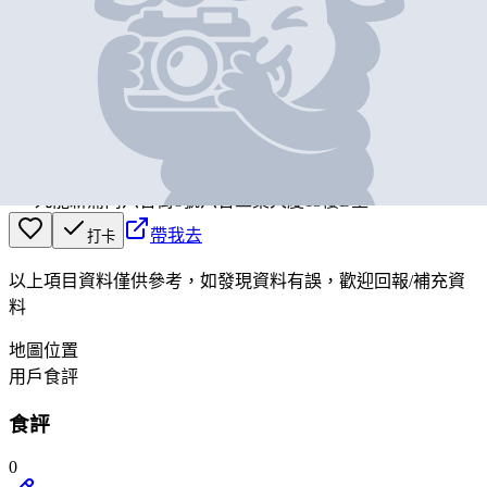
基本資料
THOMAS CHOCOLATE
營業中
THOMAS CHOCOLATE
九龍新蒲崗六合街8號六合工業大廈13樓B室
帶我去
打卡
以上項目資料僅供參考，如發現資料有誤，歡迎
回報
/
補充資
料
地圖位置
用戶食評
食評
0