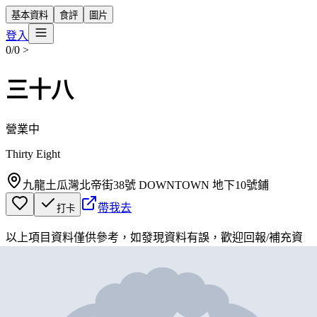
基本資料
食評
圖片
登入
0/0
>
三十八
營業中
Thirty Eight
九龍土瓜灣北帝街38號 DOWNTOWN 地下10號鋪
帶我去
打卡
以上項目資料僅供參考，如發現資料有誤，歡迎
回報
/
補充資
料
地圖位置