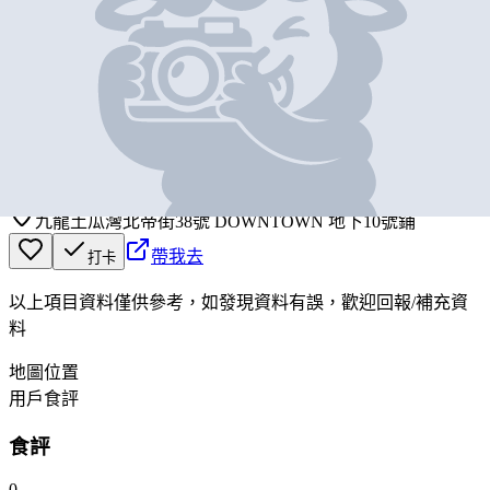
基本資料
三十八
營業中
Thirty Eight
九龍土瓜灣北帝街38號 DOWNTOWN 地下10號鋪
帶我去
打卡
以上項目資料僅供參考，如發現資料有誤，歡迎
回報
/
補充資
料
地圖位置
用戶食評
食評
0