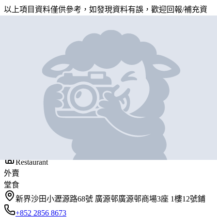
以上項目資料僅供參考，如發現資料有誤，歡迎
回報
/
補充資
料
地圖位置
基本資料
一葉小廚
營業中
The Leaf Kitchen
Restaurant
外賣
堂食
新界沙田小瀝源路68號 廣源邨廣源邨商場3座 1樓12號鋪
+852 2856 8673