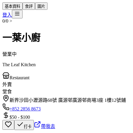
基本資料
食評
圖片
登入
0/0
>
一葉小廚
營業中
The Leaf Kitchen
Restaurant
外賣
堂食
新界沙田小瀝源路68號 廣源邨廣源邨商場3座 1樓12號鋪
+852 2856 8673
$50
-
$100
帶我去
打卡