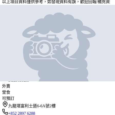
以上項目資料僅供參考，如發現資料有誤，歡迎
回報
/
補充資
料
地圖位置
基本資料
The Grill Room - TST
營業中
The Grill Room - TST
Steak House
外賣
堂食
可預訂
九龍堪富利士道6-6A號2樓
+852 2897 6288