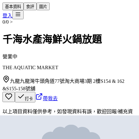
基本資料
食評
圖片
登入
0/0
>
千海水產海鮮火鍋放題
營業中
THE AQUATIC MARKET
九龍九龍灣牛頭角道77號淘大商場3期 2樓S154 & 162
&S155-158號舖
帶我去
打卡
以上項目資料僅供參考，如發現資料有誤，歡迎
回報
/
補充資
料
地圖位置