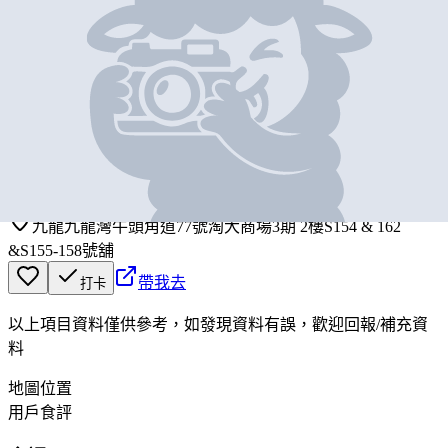
基本資料
千海水產海鮮火鍋放題
營業中
THE AQUATIC MARKET
九龍九龍灣牛頭角道77號淘大商場3期 2樓S154 & 162
&S155-158號舖
帶我去
打卡
以上項目資料僅供參考，如發現資料有誤，歡迎
回報
/
補充資
料
地圖位置
用戶食評