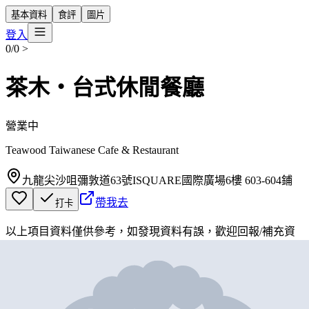
基本資料
食評
圖片
登入
0/0
>
茶木‧台式休閒餐廳
營業中
Teawood Taiwanese Cafe & Restaurant
九龍尖沙咀彌敦道63號ISQUARE國際廣場6樓 603-604鋪
帶我去
打卡
以上項目資料僅供參考，如發現資料有誤，歡迎
回報
/
補充資
料
地圖位置