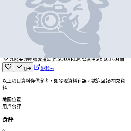
基本資料
茶木‧台式休閒餐廳
營業中
Teawood Taiwanese Cafe & Restaurant
九龍尖沙咀彌敦道63號ISQUARE國際廣場6樓 603-604鋪
帶我去
打卡
以上項目資料僅供參考，如發現資料有誤，歡迎
回報
/
補充資
料
地圖位置
用戶食評
食評
0