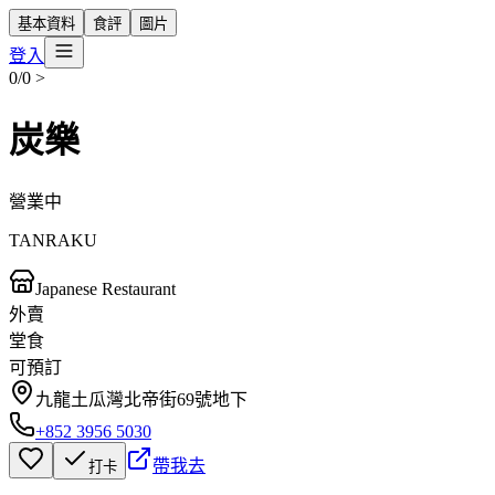
基本資料
食評
圖片
登入
0/0
>
炭樂
營業中
TANRAKU
Japanese Restaurant
外賣
堂食
可預訂
九龍土瓜灣北帝街69號地下
+852 3956 5030
帶我去
打卡