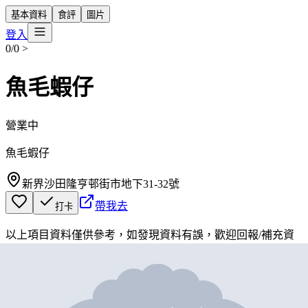
基本資料
食評
圖片
登入
0/0
>
魚毛蝦仔
營業中
魚毛蝦仔
新界沙田隆亨邨街市地下31-32號
帶我去
打卡
以上項目資料僅供參考，如發現資料有誤，歡迎
回報
/
補充資
料
地圖位置