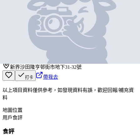
基本資料
魚毛蝦仔
營業中
魚毛蝦仔
新界沙田隆亨邨街市地下31-32號
帶我去
打卡
以上項目資料僅供參考，如發現資料有誤，歡迎
回報
/
補充資
料
地圖位置
用戶食評
食評