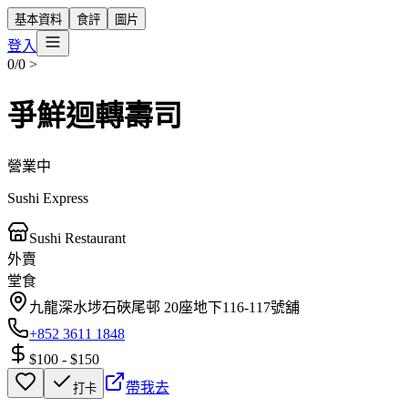
基本資料
食評
圖片
登入
0/0
>
爭鮮迴轉壽司
營業中
Sushi Express
Sushi Restaurant
外賣
堂食
九龍深水埗石硤尾邨 20座地下116-117號舖
+852 3611 1848
$100
-
$150
帶我去
打卡