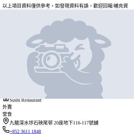
以上項目資料僅供參考，如發現資料有誤，歡迎
回報
/
補充資
料
地圖位置
基本資料
爭鮮迴轉壽司
營業中
Sushi Express
Sushi Restaurant
外賣
堂食
九龍深水埗石硤尾邨 20座地下116-117號舖
+852 3611 1848