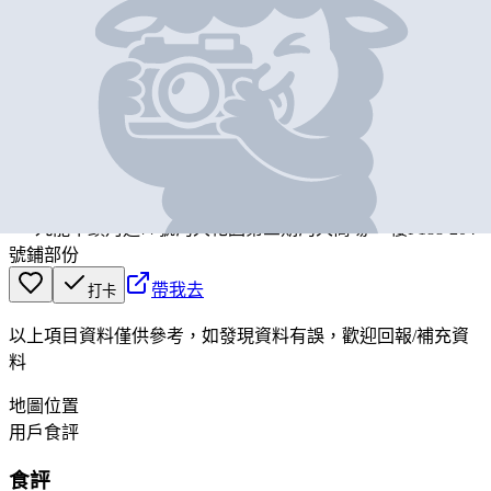
基本資料
Supermarket
營業中
Supermarket
九龍牛頭角道77號淘大花園第三期淘大商場 一樓F188-204
號鋪部份
帶我去
打卡
以上項目資料僅供參考，如發現資料有誤，歡迎
回報
/
補充資
料
地圖位置
用戶食評
食評