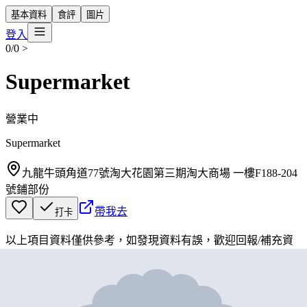
基本資料
食評
圖片
登入
0/0
>
Supermarket
營業中
Supermarket
九龍牛頭角道77號淘大花園第三期淘大商場 一樓F188-204
號鋪部份
帶我去
打卡
以上項目資料僅供參考，如發現資料有誤，歡迎
回報
/
補充資
料
地圖位置