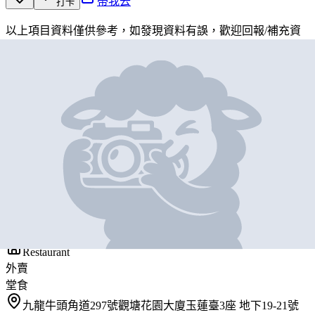
帶我去
打卡
以上項目資料僅供參考，如發現資料有誤，歡迎
回報
/
補充資
料
地圖位置
基本資料
一粥麵
營業中
Super Super Congee & Noodles
Restaurant
外賣
堂食
九龍牛頭角道297號觀塘花園大廈玉蓮臺3座 地下19-21號