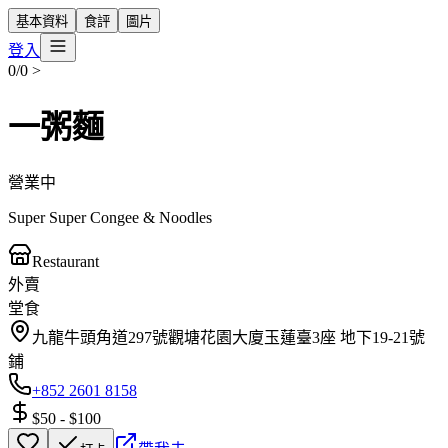
基本資料
食評
圖片
登入
0/0
>
一粥麵
營業中
Super Super Congee & Noodles
Restaurant
外賣
堂食
九龍牛頭角道297號觀塘花園大廈玉蓮臺3座 地下19-21號
鋪
+852 2601 8158
$50
-
$100