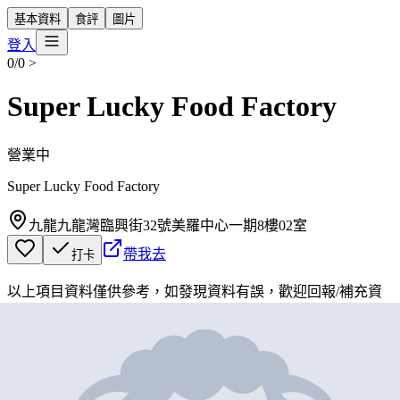
基本資料
食評
圖片
登入
0/0
>
Super Lucky Food Factory
營業中
Super Lucky Food Factory
九龍九龍灣臨興街32號美羅中心一期8樓02室
帶我去
打卡
以上項目資料僅供參考，如發現資料有誤，歡迎
回報
/
補充資
料
地圖位置