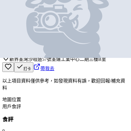
基本資料
新永興食品有限公司
營業中
SUN WING HING FOOD PRODUCTS CO. LIMITED
新界荃灣沙咀道57號荃運工業中心二期三樓B室
帶我去
打卡
以上項目資料僅供參考，如發現資料有誤，歡迎
回報
/
補充資
料
地圖位置
用戶食評
食評
0