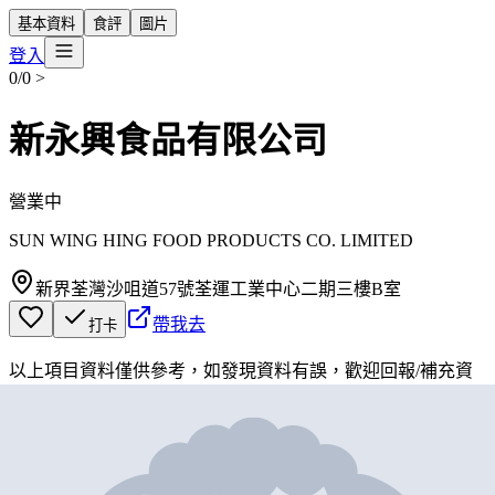
基本資料
食評
圖片
登入
0/0
>
新永興食品有限公司
營業中
SUN WING HING FOOD PRODUCTS CO. LIMITED
新界荃灣沙咀道57號荃運工業中心二期三樓B室
帶我去
打卡
以上項目資料僅供參考，如發現資料有誤，歡迎
回報
/
補充資
料
地圖位置