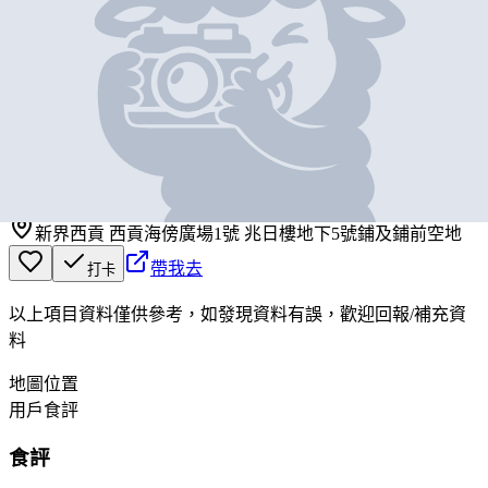
基本資料
洪記海鮮
營業中
洪記海鮮
新界西貢 西貢海傍廣場1號 兆日樓地下5號鋪及鋪前空地
帶我去
打卡
以上項目資料僅供參考，如發現資料有誤，歡迎
回報
/
補充資
料
地圖位置
用戶食評
食評