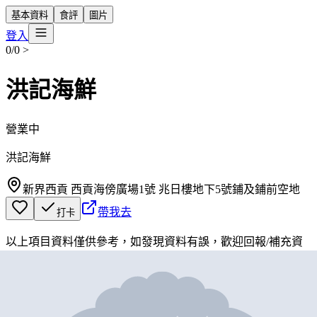
基本資料
食評
圖片
登入
0/0
>
洪記海鮮
營業中
洪記海鮮
新界西貢 西貢海傍廣場1號 兆日樓地下5號鋪及鋪前空地
帶我去
打卡
以上項目資料僅供參考，如發現資料有誤，歡迎
回報
/
補充資
料
地圖位置