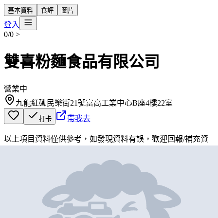
基本資料
食評
圖片
登入
0/0
>
雙喜粉麵食品有限公司
營業中
九龍紅磡民樂街21號富高工業中心B座4樓22室
帶我去
打卡
以上項目資料僅供參考，如發現資料有誤，歡迎
回報
/
補充資
料
地圖位置
基本資料