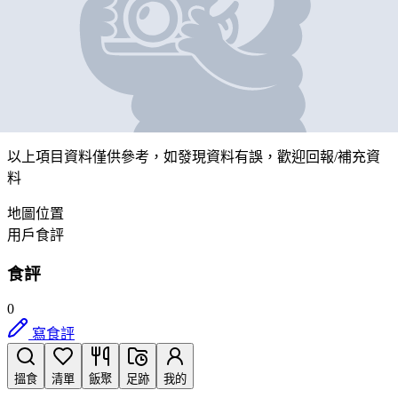
雙喜粉麵食品有限公司
營業中
九龍紅磡民樂街21號富高工業中心B座4樓22室
帶我去
打卡
以上項目資料僅供參考，如發現資料有誤，歡迎
回報
/
補充資
料
地圖位置
用戶食評
食評
0
寫食評
搵食
清單
飯聚
足跡
我的