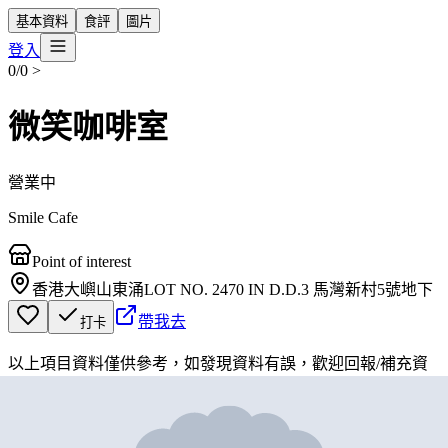
基本資料
食評
圖片
登入
0/0
>
微笑咖啡室
營業中
Smile Cafe
Point of interest
香港大嶼山東涌LOT NO. 2470 IN D.D.3 馬灣新村5號地下
帶我去
打卡
以上項目資料僅供參考，如發現資料有誤，歡迎
回報
/
補充資
料
地圖位置