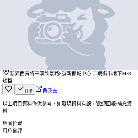
基本資料
漢記
營業中
漢記
新界西貢將軍澳欣景路8號新都城中心 二期街市地下M39
號檔
帶我去
打卡
以上項目資料僅供參考，如發現資料有誤，歡迎
回報
/
補充資
料
地圖位置
用戶食評