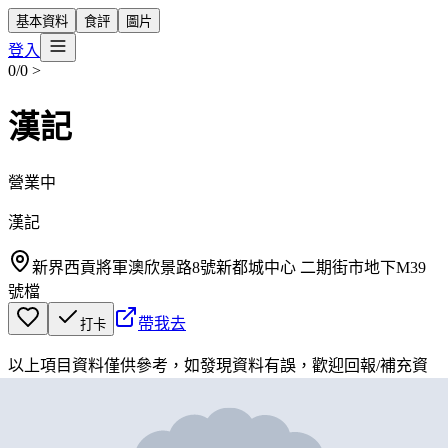
基本資料
食評
圖片
登入
0/0
>
漢記
營業中
漢記
新界西貢將軍澳欣景路8號新都城中心 二期街市地下M39
號檔
帶我去
打卡
以上項目資料僅供參考，如發現資料有誤，歡迎
回報
/
補充資
料
地圖位置