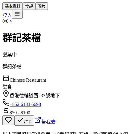
基本資料
食評
圖片
登入
0/0
>
群記茶檔
營業中
群記茶檔
Chinese Restaurant
堂食
香港德輔道西233號地下
+852 6183 6698
$50
-
$100
帶我去
打卡