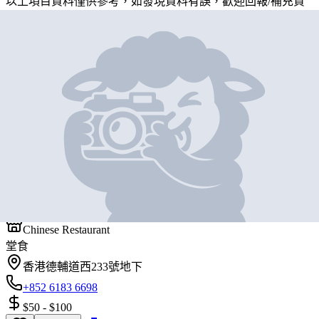
以上項目資料僅供參考，如發現資料有誤，歡迎
回報
/
補充資
料
地圖位置
基本資料
群記茶檔
營業中
群記茶檔
Chinese Restaurant
堂食
香港德輔道西233號地下
+852 6183 6698
$50
-
$100