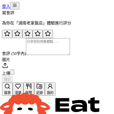
登入
寫食評
為你在「
湖南老家飯店
」體驗進行評分
食評 (50字內)
圖片
上傳
提交
搵食
清單
飯聚
足跡
我的