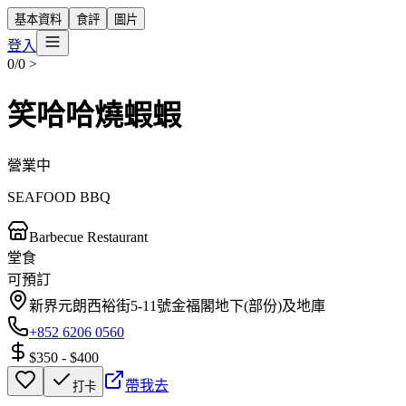
基本資料
食評
圖片
登入
0/0
>
笑哈哈燒蝦蝦
營業中
SEAFOOD BBQ
Barbecue Restaurant
堂食
可預訂
新界元朗西裕街5-11號金福閣地下(部份)及地庫
+852 6206 0560
$350
-
$400
帶我去
打卡