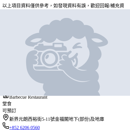
以上項目資料僅供參考，如發現資料有誤，歡迎
回報
/
補充資
料
地圖位置
基本資料
笑哈哈燒蝦蝦
營業中
SEAFOOD BBQ
Barbecue Restaurant
堂食
可預訂
新界元朗西裕街5-11號金福閣地下(部份)及地庫
+852 6206 0560