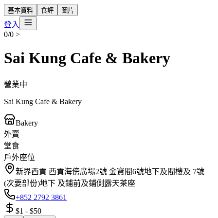
基本資料
食評
圖片
登入
0/0
>
Sai Kung Cafe & Bakery
營業中
Sai Kung Cafe & Bakery
Bakery
外賣
堂食
戶外座位
新界西貢 西貢海傍廣場2號 金寶閣6號地下及閣樓及 7號
(次要部份)地下 及鋪前及鋪側露天茶座
+852 2792 3861
$1
-
$50