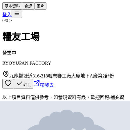
基本資料
食評
圖片
登入
0/0
>
糧友工場
營業中
RYOYUPAN FACTORY
九龍觀塘道316-318號志聯工廠大廈地下A廠第2部份
帶我去
打卡
以上項目資料僅供參考，如發現資料有誤，歡迎
回報
/
補充資
料
地圖位置