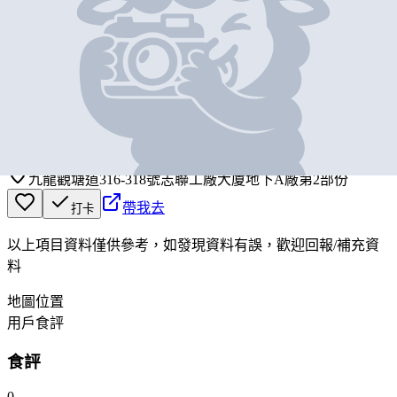
基本資料
糧友工場
營業中
RYOYUPAN FACTORY
九龍觀塘道316-318號志聯工廠大廈地下A廠第2部份
帶我去
打卡
以上項目資料僅供參考，如發現資料有誤，歡迎
回報
/
補充資
料
地圖位置
用戶食評
食評
0