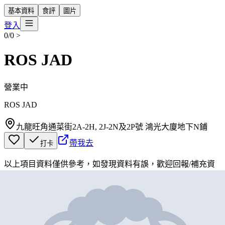
基本資料
食評
圖片
登入
0/0
>
ROS JAD
營業中
ROS JAD
九龍旺角通菜街2A-2H, 2J-2N及2P號 鴻光大廈地下N鋪
帶我去
打卡
以上項目資料僅供參考，如發現資料有誤，歡迎
回報
/
補充資
料
地圖位置