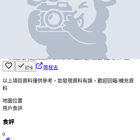
基本資料
ROS JAD
營業中
ROS JAD
九龍旺角通菜街2A-2H, 2J-2N及2P號 鴻光大廈地下N鋪
帶我去
打卡
以上項目資料僅供參考，如發現資料有誤，歡迎
回報
/
補充資
料
地圖位置
用戶食評
食評
0